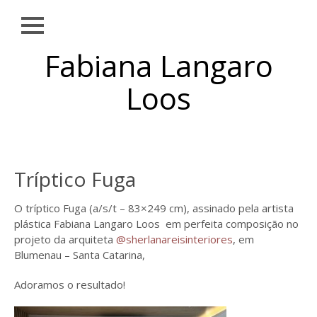
Close
Skip to
Fabiana Langaro
NOTÍCIAS
content
SOBRE
Loos
OBRAS
EXPOSIÇÕES
AMBIENTAÇÕES
Tríptico Fuga
PUBLICAÇÕES
O tríptico Fuga (a/s/t – 83×249 cm), assinado pela artista
TEXTOS
plástica Fabiana Langaro Loos em perfeita composição no
projeto da arquiteta
@sherlanareisinteriores
, em
CONTATO
Blumenau – Santa Catarina,
Adoramos o resultado!