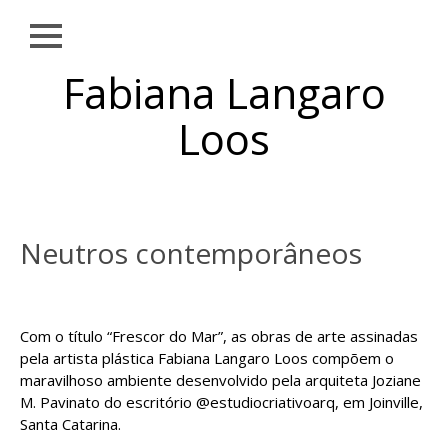
Close
Skip to
Fabiana Langaro
NOTÍCIAS
content
SOBRE
Loos
OBRAS
EXPOSIÇÕES
AMBIENTAÇÕES
Neutros contemporâneos
PUBLICAÇÕES
TEXTOS
Com o título “Frescor do Mar”, as obras de arte assinadas
CONTATO
pela artista plástica Fabiana Langaro Loos compõem o
maravilhoso ambiente desenvolvido pela arquiteta Joziane
M. Pavinato do escritório
@estudiocriativoarq
, em Joinville
,
Santa Catarina.