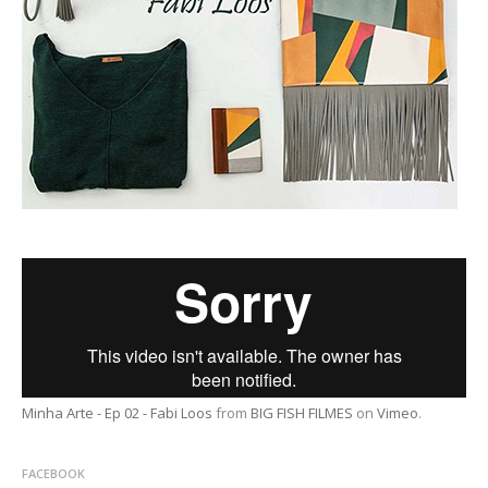
Minha Arte - Ep 02 - Fabi Loos
from
BIG FISH FILMES
on
Vimeo
.
FACEBOOK