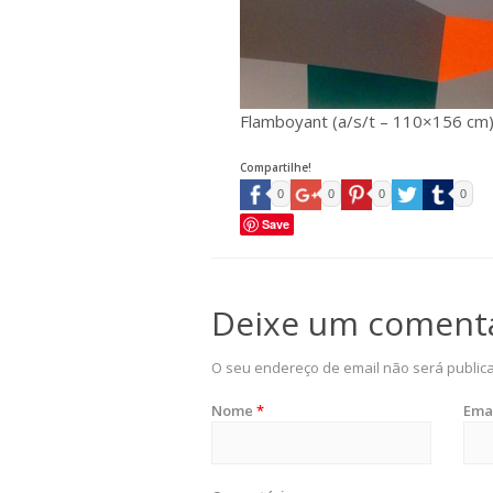
Flamboyant (a/s/t – 110×156 cm)
Compartilhe!
0
0
0
0
Save
Deixe um coment
O seu endereço de email não será public
Nome
*
Ema