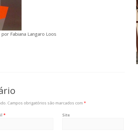
 por Fabiana Langaro Loos
ário
ado.
Campos obrigatórios são marcados com
*
il
*
Site