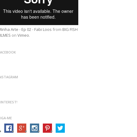
inha Arte - Ep 02 - Fabi Loos
from
BIG FISH
FILMES
on
Vimeo
.
FACEBOOK
INSTAGRAM
PINTEREST!
SIGA-ME