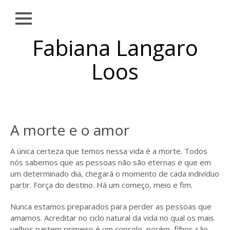
Close
Skip to
Fabiana Langaro
NOTÍCIAS
content
SOBRE
Loos
OBRAS
EXPOSIÇÕES
AMBIENTAÇÕES
A morte e o amor
PUBLICAÇÕES
A única certeza que temos nessa vida é a morte. Todos
TEXTOS
nós sabemos que as pessoas não são eternas e que em
um determinado dia, chegará o momento de cada indivíduo
CONTATO
partir. Força do destino. Há um começo, meio e fim.
Nunca estamos preparados para perder as pessoas que
amamos. Acreditar no ciclo natural da vida no qual os mais
velhos partem primeiro é um consolo, porém, filhos são