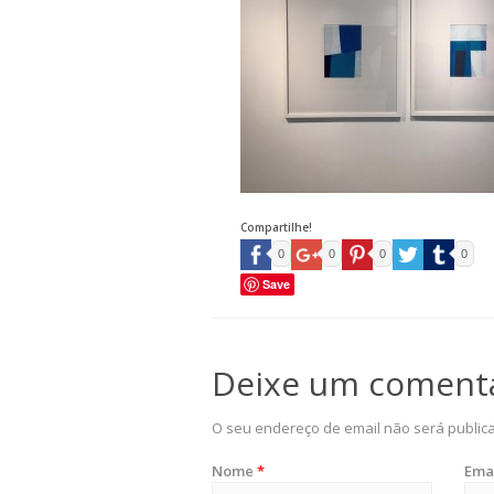
Compartilhe!
0
0
0
0
Save
Deixe um coment
O seu endereço de email não será public
Nome
*
Ema