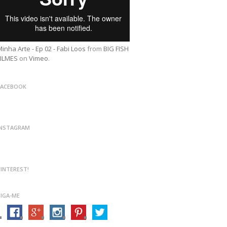
inha Arte - Ep 02 - Fabi Loos
from
BIG FISH
FILMES
on
Vimeo
.
FACEBOOK
INSTAGRAM
PINTEREST!
SIGA-ME