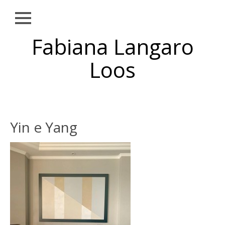
Close
Skip to
Fabiana Langaro
NOTÍCIAS
content
SOBRE
Loos
OBRAS
EXPOSIÇÕES
AMBIENTAÇÕES
Yin e Yang
PUBLICAÇÕES
TEXTOS
CONTATO