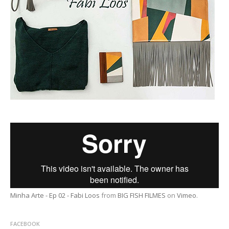
Minha Arte - Ep 02 - Fabi Loos
from
BIG FISH FILMES
on
Vimeo
.
FACEBOOK