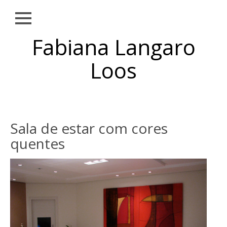
Close
Skip to
Fabiana Langaro
NOTÍCIAS
content
SOBRE
Loos
OBRAS
EXPOSIÇÕES
AMBIENTAÇÕES
Sala de estar com cores
quentes
PUBLICAÇÕES
TEXTOS
CONTATO