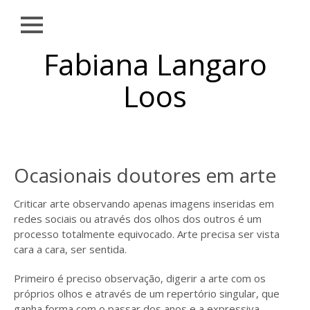
Close
Skip to
Fabiana Langaro
NOTÍCIAS
content
SOBRE
Loos
OBRAS
EXPOSIÇÕES
AMBIENTAÇÕES
Ocasionais doutores em arte
PUBLICAÇÕES
Criticar arte observando apenas imagens inseridas em
TEXTOS
redes sociais ou através dos olhos dos outros é um
processo totalmente equivocado. Arte precisa ser vista
CONTATO
cara a cara, ser sentida.
Primeiro é preciso observação, digerir a arte com os
próprios olhos e através de um repertório singular, que
ganha forma com o passar dos anos e a expressiva