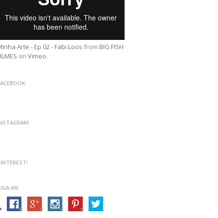
inha Arte - Ep 02 - Fabi Loos
from
BIG FISH
FILMES
on
Vimeo
.
FACEBOOK
INSTAGRAM
PINTEREST!
SIGA-ME