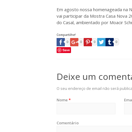
Em agosto nossa homenageada na Noit
vai participar da Mostra Casa Nova 2
do Casal, ambientado por Moacir Schmi
Compartilhe!
0
0
0
0
Save
Deixe um coment
O seu endereço de email não será public
Nome
*
Ema
Comentário