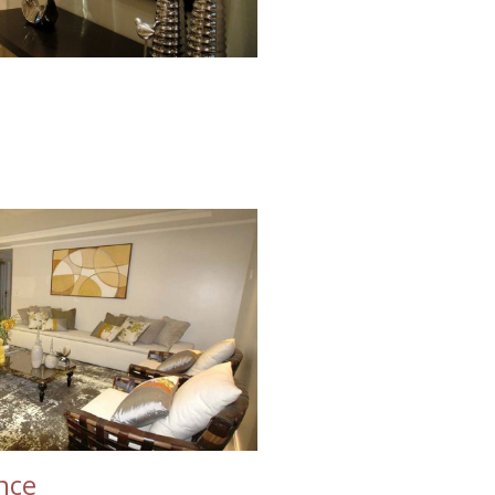
s
nce