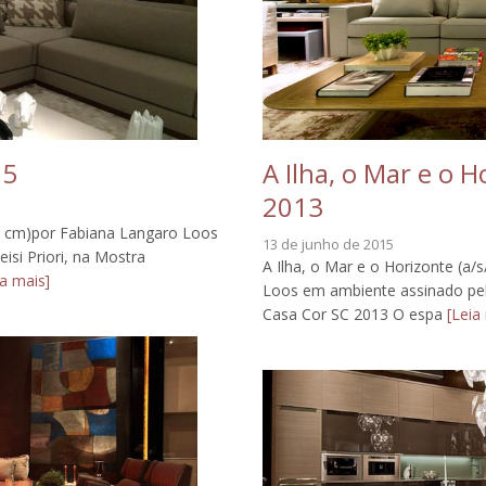
15
A Ilha, o Mar e o 
2013
55 cm)por Fabiana Langaro Loos
13 de junho de 2015
isi Priori, na Mostra
A Ilha, o Mar e o Horizonte (a
a mais]
Loos em ambiente assinado pelo
Casa Cor SC 2013 O espa
[Leia