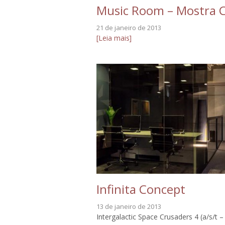
Music Room – Mostra 
21 de janeiro de 2013
[Leia mais]
Infinita Concept
13 de janeiro de 2013
Intergalactic Space Crusaders 4 (a/s/t